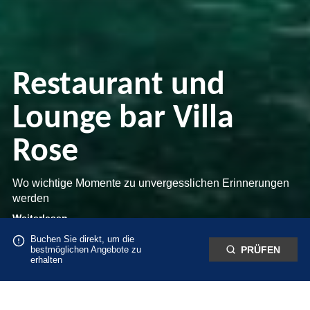
Restaurant und
Erstellen Sie die
Lounge bar Villa
besten
Rose
Ihr romantischer
Erinnerungen
Urlaub
Wo wichtige Momente zu unvergesslichen Erinnerungen
werden
Genießen Sie den besten Sonnenuntergang am Strand
Weiterlesen
und halten Sie diesen Moment für immer fest
Wählen Sie den idealen Ort für einen Urlaub zu zweit
Buchen Sie direkt, um die
bestmöglichen Angebote zu
PRÜFEN
erhalten