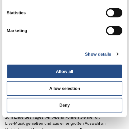
Statistics
Marketing
Bars
Show details
The Bar
Allow all
4 Elements Lounge
Allow selection
Pool & Snack Bar
Deny
Die Terrasse unseres Bars ist der perfekte Ort für ein
erfrischendes Getränk oder einen leckeren Cocktail
zum Ende des Tages. Am Abend können Sie hier oft
Live-Musik genießen und aus einer großen Auswahl an