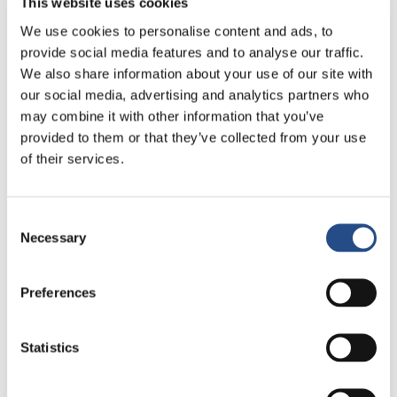
This website uses cookies
We use cookies to personalise content and ads, to
provide social media features and to analyse our traffic.
We also share information about your use of our site with
our social media, advertising and analytics partners who
may combine it with other information that you’ve
NATURA BISSÉ C+C
provided to them or that they’ve collected from your use
of their services.
VITALITY BOOST 50'
Consent
Anti-age, posvjetljavanje i hidratacija
Necessary
Selection
Trajanje
: 50 minuta
Preferences
Tretman aromaterapije citrusima za
blistavu kož
u.
U tretmanu se koristi
Statistics
Natura Bissé C+C Vitamin
kolekcija koja vraća vitalnost koži ostarjeloj od sunca,
bez sjaja ili tonusa.