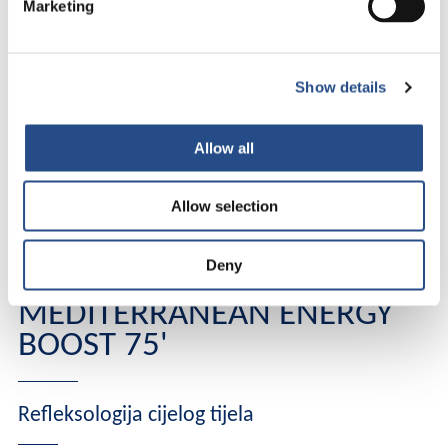
Marketing
Pravi učvršćujući i antioksidativni tretman koji će koži
dati sjaj, intenzivno hidratizirati, zagladiti i
ujednačiti
kožu te je učiniti sjajnom
.
Show details
Allow all
Allow selection
Deny
MEDITERRANEAN ENERGY
BOOST 75'
Refleksologija cijelog tijela