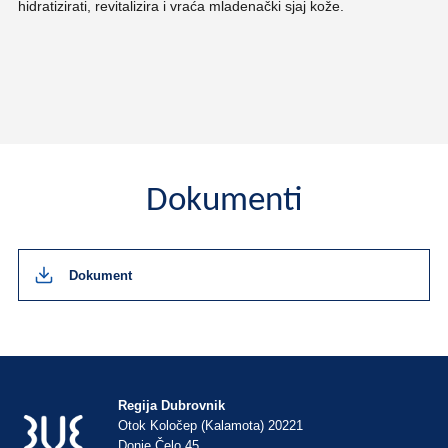
hidratizirati, revitalizira i vraća mladenački sjaj kože.
Dokumenti
Dokument
Regija Dubrovnik
Otok Koločep (Kalamota) 20221
Donje Čelo 45