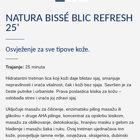
NATURA BISSÉ BLIC REFRESH
25'
Osvježenje za sve tipove kože.
Trajanje:
25 minuta
Hidratantni tretman lica koji koži daje blistav sjaj, smanjuje
nepravilnosti i vraća vitalnost, čak i koži bez sjaja. Savršen je za
česte putnike i urbaniste. Prava poslastica kisika za kožu –
oslobađa stres i vraća joj zdravi sjaj.
Uključuje masažu za čišćenje, enzimatsku piling masažu ili
glikolnu + druge AHA pilinge, koncentrat za opskrbu kisikom,
masažu za oblikovanje, detoksikaciju, hranjivu masku s gelom za
hlađenje i masažu šaka i ruku. Ovaj tretman ujednačava ton
kože, posvjetljuje tamne mrlje, osvježava, oksigenira, dubinski