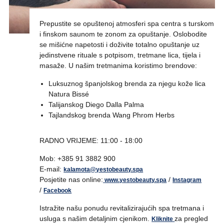
Prepustite se opuštenoj atmosferi spa centra s turskom
i finskom saunom te zonom za opuštanje. Oslobodite
se mišićne napetosti i doživite totalno opuštanje uz
jedinstvene rituale s potpisom, tretmane lica, tijela i
masaže. U našim tretmanima koristimo brendove:
Luksuznog španjolskog brenda za njegu kože lica
Natura Bissé
Talijanskog Diego Dalla Palma
Tajlandskog brenda Wang Phrom Herbs
RADNO VRIJEME: 11:00 - 18:00
Mob: +385 91 3882 900
E-mail:
kalamota@yestobeauty.spa
Posjetite nas online:
/
www.yestobeauty.spa
Instagram
/
Facebook
Istražite našu ponudu revitalizirajućih spa tretmana i
usluga s našim detaljnim cjenikom.
za pregled
Kliknite