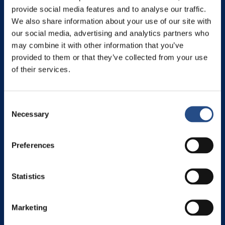
TT Hotels
provide social media features and to analyse our traffic.
We also share information about your use of our site with
TUI BLUE Adriatic Beach
our social media, advertising and analytics partners who
TUI BLUE Makarska
may combine it with other information that you’ve
TUI BLUE Kalamota Island Resort
provided to them or that they’ve collected from your use
Camp Dole
of their services.
KONTAKT I REZERVACIJA
Consent
Najbolje uvjete rezerviranja i najpovoljnije uvjete otkazivanja
Necessary
Selection
ostvarujete rezervacijom izravno u hotelu, na našim internetskim
stranicama, telefonom ili mailom: Besplatno otkazivanje
rezervacije - Fleksibilni uvjeti rezervacije - Posebne ponude i
paketi - Najbolje cijene.
Preferences
Telefon: +385 1 200 2001
Statistics
reservation.kalamotaisland@tui-blue.com
Marketing
OPCIJE ONLINE PLAĆANJA I SIGURNOST