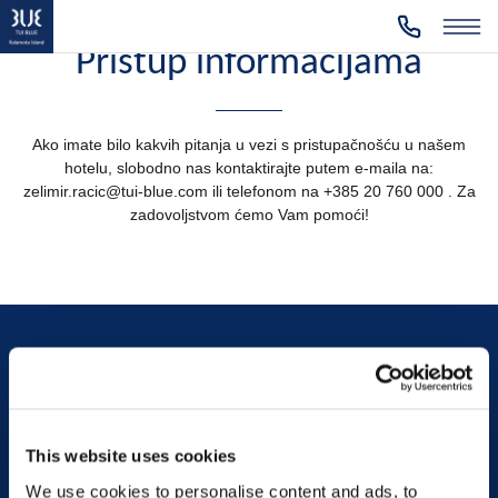
Pristup informacijama
Ako imate bilo kakvih pitanja u vezi s pristupačnošću u našem
hotelu, slobodno nas kontaktirajte putem e-maila na:
zelimir.racic@tui-blue.com ili telefonom na +385 20 760 000 . Za
zadovoljstvom ćemo Vam pomoći!
Regija Dubrovnik
Otok Koločep (Kalamota) 20221
Donje Čelo 45
Hrvatska
This website uses cookies
Pogledajte na karti
We use cookies to personalise content and ads, to