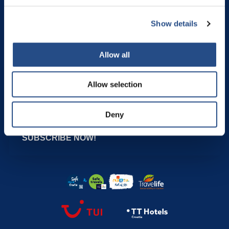
Sigurna online kupnja kroz rezervacijski sustav Synxis. Platite na
način koji vam odgovara.
Show details
Podržavamo Maestro, Mastercard i Visa kartice.
Allow all
Allow selection
PRETPLATITE SE NA NAŠ
NEWSLETTER
Deny
ZA POSEBNE PONUDE I POPUSTE
SUBSCRIBE NOW!